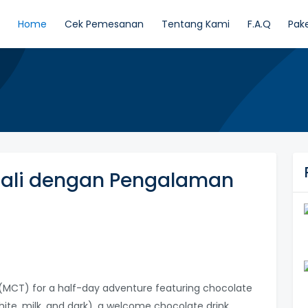
Home
Cek Pemesanan
Tentang Kami
F.A.Q
Pak
f Bali dengan Pengalaman
(MCT) for a half-day adventure featuring chocolate
ite, milk, and dark), a welcome chocolate drink,