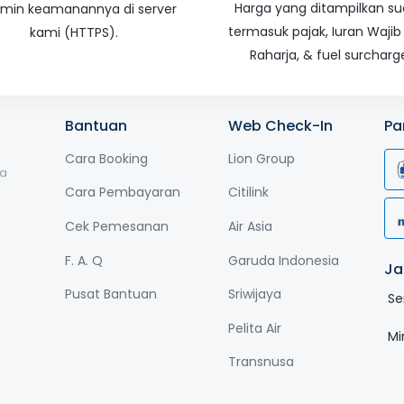
Harga yang ditampilkan s
amin keamanannya di server
termasuk pajak, Iuran Wajib
kami (HTTPS).
Raharja, & fuel surcharg
Bantuan
Web Check-In
Pa
Cara Booking
Lion Group
ga
Cara Pembayaran
Citilink
Cek Pemesanan
Air Asia
F. A. Q
Garuda Indonesia
Ja
Pusat Bantuan
Sriwijaya
Se
Pelita Air
Mi
Transnusa