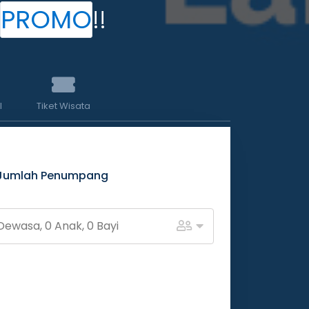
PROMO
!!
l
Tiket Wisata
Jumlah Penumpang