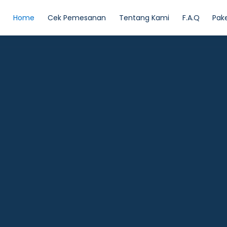
Home
Cek Pemesanan
Tentang Kami
F.A.Q
Pak