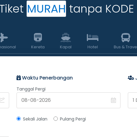
Tiket
MURAH
tanpa KODE
nasional
Kereta
Kapal
Hotel
Bus & Trave
Waktu Penerbangan
Tanggal Pergi
Sekali Jalan
Pulang Pergi