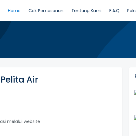
Home
Cek Pemesanan
Tentang Kami
F.A.Q
Pak
elita Air
vasi melalui website