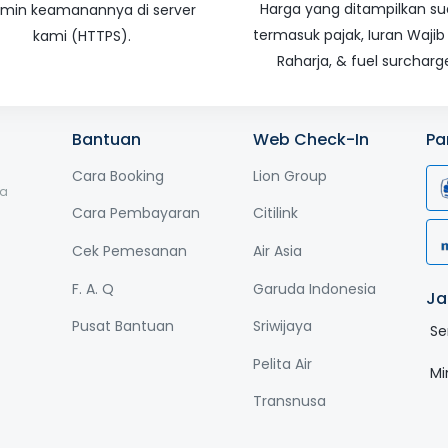
Harga yang ditampilkan s
amin keamanannya di server
termasuk pajak, Iuran Wajib
kami (HTTPS).
Raharja, & fuel surcharg
Bantuan
Web Check-In
Pa
Cara Booking
Lion Group
ga
Cara Pembayaran
Citilink
Cek Pemesanan
Air Asia
F. A. Q
Garuda Indonesia
Ja
Pusat Bantuan
Sriwijaya
Se
Pelita Air
Mi
Transnusa